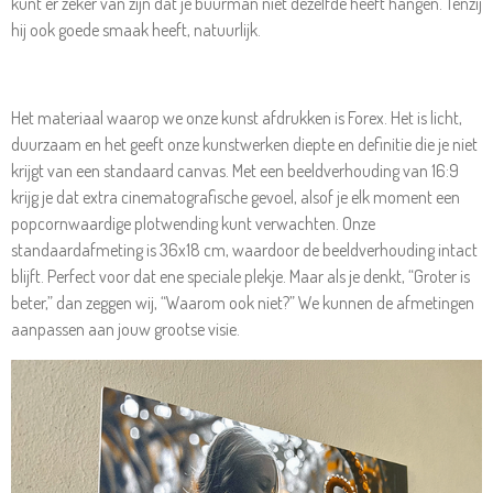
kunt er zeker van zijn dat je buurman niet dezelfde heeft hangen. Tenzij
hij ook goede smaak heeft, natuurlijk.
Het materiaal waarop we onze kunst afdrukken is
Forex
. Het is licht,
duurzaam en het geeft onze kunstwerken diepte en definitie die je niet
krijgt van een standaard canvas. Met een beeldverhouding van 16:9
krijg je dat extra cinematografische gevoel, alsof je elk moment een
popcornwaardige plotwending kunt verwachten. Onze
standaardafmeting is 36x18 cm, waardoor de beeldverhouding intact
blijft. Perfect voor dat ene speciale plekje. Maar als je denkt, “Groter is
beter,” dan zeggen wij, “Waarom ook niet?” We kunnen de afmetingen
aanpassen aan jouw grootse visie.