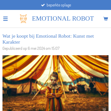
beperkte oplage
Ga
direct
naar
EMOTIONAL ROBOT
de
hoofdinhoud
Wat je koopt bij Emotional Robot: Kunst met
Karakter
Gepubliceerd op 6 mei 2024 om 15:07