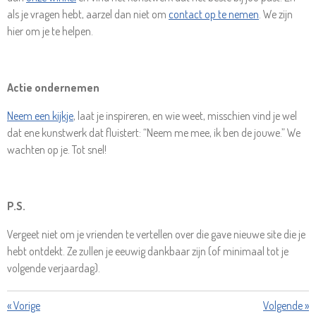
als je vragen hebt, aarzel dan niet om
contact op te nemen
. We zijn
hier om je te helpen.
Actie ondernemen
Neem een kijkje
, laat je inspireren, en wie weet, misschien vind je wel
dat ene kunstwerk dat fluistert: “Neem me mee, ik ben de jouwe.” We
wachten op je. Tot snel!
P.S.
Vergeet niet om je vrienden te vertellen over die gave nieuwe site die je
hebt ontdekt. Ze zullen je eeuwig dankbaar zijn (of minimaal tot je
volgende verjaardag).
«
Vorige
Volgende
»