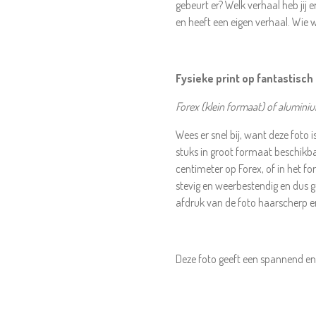
gebeurt er? Welk verhaal heb jij e
en heeft een eigen verhaal. Wie w
Fysieke print op fantastisch
Forex (klein formaat) of alumini
Wees er snel bij, want deze foto 
stuks in groot formaat beschikba
centimeter op Forex, of in het fo
stevig en weerbestendig en dus g
afdruk van de foto haarscherp en
Deze foto geeft een spannend en pe