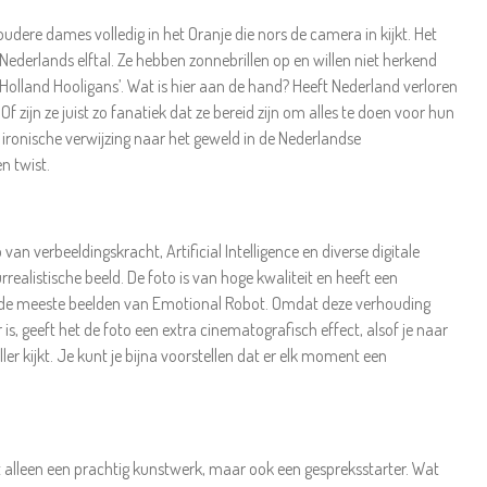
udere dames volledig in het Oranje die nors de camera in kijkt. Het
Nederlands elftal. Ze hebben zonnebrillen op en willen niet herkend
 ‘Holland Hooligans’. Wat is hier aan de hand? Heeft Nederland verloren
f zijn ze juist zo fanatiek dat ze bereid zijn om alles te doen voor hun
 ironische verwijzing naar het geweld in de Nederlandse
n twist.
van verbeeldingskracht, Artificial Intelligence en diverse digitale
realistische beeld. De foto is van hoge kwaliteit en heeft een
s de meeste beelden van Emotional Robot. Omdat deze verhouding
is, geeft het de foto een extra cinematografisch effect, alsof je naar
ler kijkt. Je kunt je bijna voorstellen dat er elk moment een
niet alleen een prachtig kunstwerk, maar ook een gespreksstarter. Wat