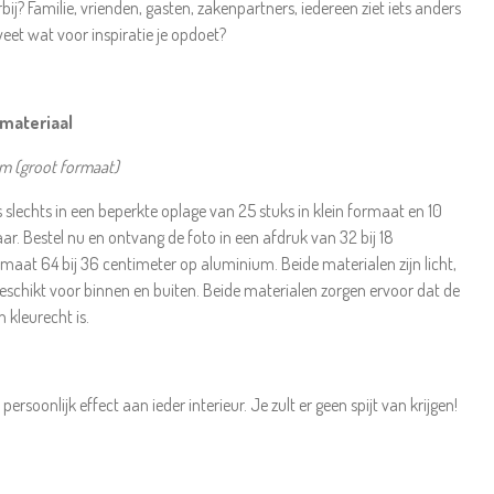
rbij? Familie, vrienden, gasten, zakenpartners, iedereen ziet iets anders
eet wat voor inspiratie je opdoet?
 materiaal
um (groot formaat)
is slechts in een beperkte oplage van 25 stuks in klein formaat en 10
ar. Bestel nu en ontvang de foto in een afdruk van 32 bij 18
rmaat 64 bij 36 centimeter op aluminium. Beide materialen zijn licht,
eschikt voor binnen en buiten. Beide materialen zorgen ervoor dat de
 kleurecht is.
rsoonlijk effect aan ieder interieur. Je zult er geen spijt van krijgen!