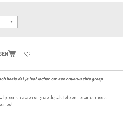
GEN
isch beeld dat je laat lachen om een onverwachte groep
l je een unieke en originele digitale foto om je ruimte mee te
oor jou!