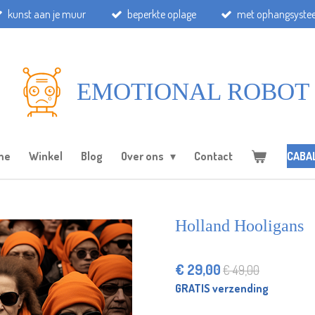
kunst aan je muur
beperkte oplage
met ophangsyst
EMOTIONAL ROBOT
me
Winkel
Blog
Over ons
Contact
CABA
Holland Hooligans
€ 29,00
€ 49,00
GRATIS verzending