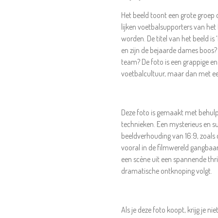
Het beeld toont een grote groep o
lijken voetbalsupporters van het 
worden. De titel van het beeld is
en zijn de bejaarde dames boos? O
team? De foto is een grappige en
voetbalcultuur, maar dan met ee
Deze foto is gemaakt
met behulp 
technieken. Een mysterieus en sur
beeldverhouding van 16:9, zoal
vooral in de filmwereld gangbaar 
een scène uit een spannende thril
dramatische ontknoping volgt.
Als je deze foto koopt, krijg je 